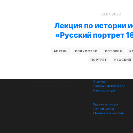
08.04.2022
Лекция по истории 
«Русский портрет 1
АПРЕЛЬ
ИСКУССТВО
ИСТОРИЯ
К
ПОРТРЕТ
РУССКИЙ
Каждый ребенок особенный,
О школе
каждая минута жизни – ценность,
Частный детский сад
каждая мечта – важна
Наша команда
Кружки и секции
Летняя школа
Математика-онлайн