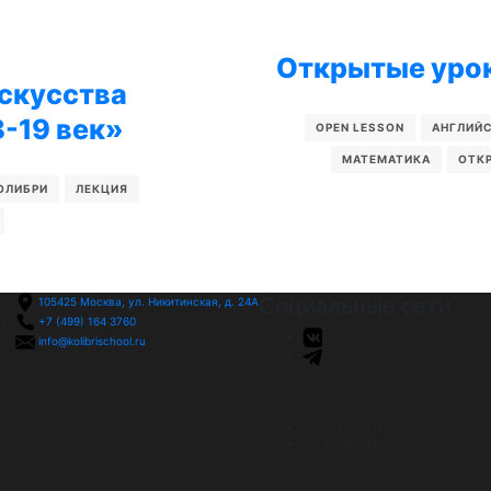
Открытые уроки
искусства
8-19 век»
OPEN LESSON
АНГЛИЙ
МАТЕМАТИКА
ОТК
ОЛИБРИ
ЛЕКЦИЯ
Социальные сети
105425
Москва, ул. Никитинская, д. 24А
+7 (499) 164 3760
info@kolibrischool.ru
Пн-Чт: 8.00 - 20.00
Пт: 8.00 - 18.00
Cб-Вс: выходные