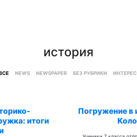
история
ВСЕ
NEWS
NEWSPAPER
БЕЗ РУБРИКИ
ИНТЕРЕ
торико-
Погружение в 
ужка: итоги
Кол
и
Ученики 7 класса отп