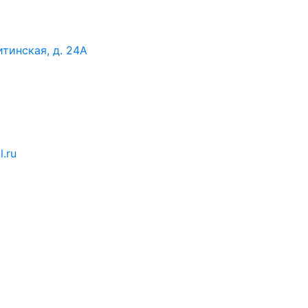
итинская, д. 24А
l.ru