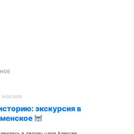
СНОЕ
14.02.2025
историю: экскурсия в
оменское
равились в дворец царя Алексея