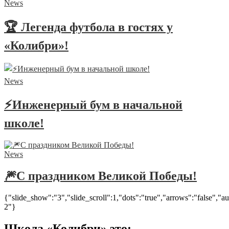
News
🏆 Легенда футбола в гостях у
«Колибри»!
News
⚡Инженерный бум в начальной
школе!
News
🎆С праздником Великой Победы!
{"slide_show":"3","slide_scroll":1,"dots":"true","arrows":"false","a
2"}
Школа «Колибри» это: