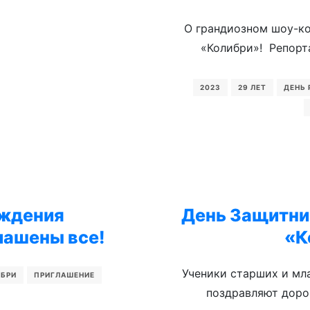
О грандиозном шоу-ко
«Колибри»! Репорт
2023
29 ЛЕТ
ДЕНЬ
ождения
День Защитни
лашены все!
«К
Ученики старших и мл
БРИ
ПРИГЛАШЕНИЕ
поздравляют доро