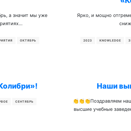
!
«К
рь, а значит мы уже
Ярко, и мощно отгреме
приятиях…
сниж
РИЯТИЯ
ОКТЯБРЬ
2023
KNOWLEDGE
З
«Колибри»!
Наши вы
👏👏👏Поздравляем наш
РВОЕ
СЕНТЯБРЬ
высшие учебные заведе