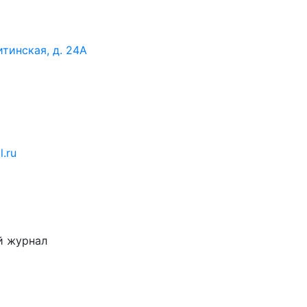
итинская, д. 24А
l.ru
й журнал