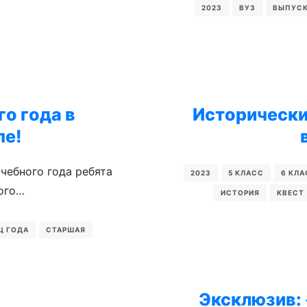
2023
ВУЗ
ВЫПУС
о года в
Исторически
пе!
учебного года ребята
2023
5 КЛАСС
6 КЛА
ого…
ИСТОРИЯ
КВЕСТ
Ц ГОДА
СТАРШАЯ
Эксклюзив: 