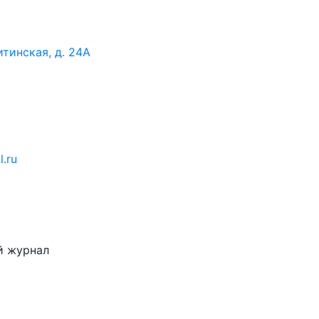
итинская, д. 24А
l.ru
й журнал