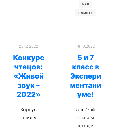
МАЙ
ПАМЯТЬ
20.12.2022
18.10.2022
Конкурс
5 и 7
чтецов:
класс в
«Живой
Экспери
звук –
ментани
2022»
уме!
Корпус
5 и 7-ой
Галилео
классы
сегодня