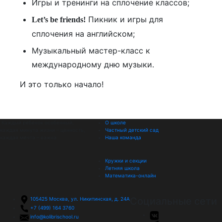
Игры и тренинги на сплочение классов;
Пикник и игры для
Let’s be friends!
сплочения на английском;
Музыкальный мастер-класс к
международному дню музыки.
И это только начало!
Каждый ребенок особенный,
О школе
каждая минута жизни – ценность,
Частный детский сад
каждая мечта – важна
Наша команда
Кружки и секции
Летняя школа
Математика-онлайн
Социальные сети
105425
Москва, ул. Никитинская, д. 24А
+7 (499) 164 3760
info@kolibrischool.ru