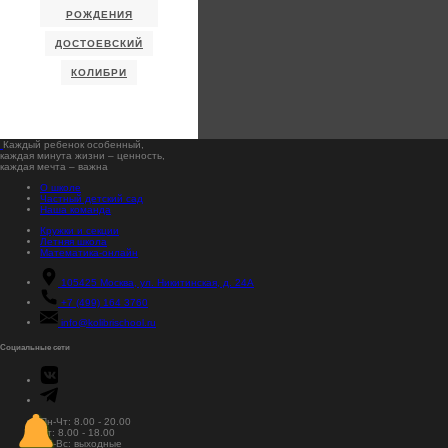
РОЖДЕНИЯ
ДОСТОЕВСКИЙ
КОЛИБРИ
Каждый ребенок особенный,
каждая минута жизни – ценность,
каждая мечта – важна
О школе
Частный детский сад
Наша команда
Кружки и секции
Летняя школа
Математика-онлайн
105425
Москва, ул. Никитинская, д. 24А
+7 (499) 164 3760
info@kolibrischool.ru
Социальные сети
Пн-Чт: 8.00 - 20.00
Пт: 8.00 - 18.00
Cб-Вс: выходные