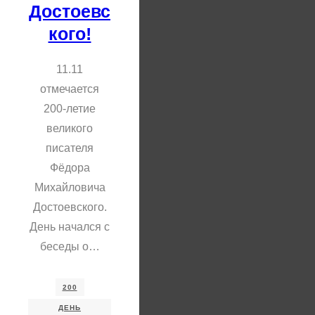
Достоевс
кого!
11.11
отмечается
200-летие
великого
писателя
Фёдора
Михайловича
Достоевского.
День начался с
беседы о…
200
ДЕНЬ