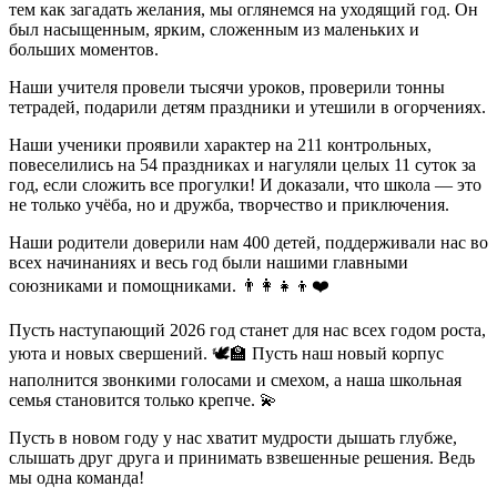
тем как загадать желания, мы оглянемся на уходящий год. Он
был насыщенным, ярким, сложенным из маленьких и
больших моментов.
Наши учителя провели тысячи уроков, проверили тонны
тетрадей, подарили детям праздники и утешили в огорчениях.
Наши ученики проявили характер на 211 контрольных,
повеселились на 54 праздниках и нагуляли целых 11 суток за
год, если сложить все прогулки! И доказали, что школа — это
не только учёба, но и дружба, творчество и приключения.
Наши родители доверили нам 400 детей, поддерживали нас во
всех начинаниях и весь год были нашими главными
союзниками и помощниками. 👨‍👩‍👧‍👦❤️
Пусть наступающий 2026 год станет для нас всех годом роста,
уюта и новых свершений. 🕊️🏫 Пусть наш новый корпус
наполнится звонкими голосами и смехом, а наша школьная
семья становится только крепче. 💫
Пусть в новом году у нас хватит мудрости дышать глубже,
слышать друг друга и принимать взвешенные решения. Ведь
мы одна команда!