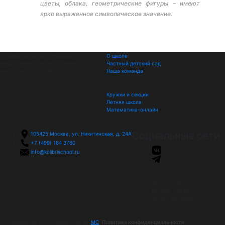
цветы, облака, геометрические фигуры – имеют
ярко выраженное символическое значение.
Каждый ребенок особенный,
О школе
каждая минута жизни – ценность,
Частный детский сад
каждая мечта – важна
Наша команда
Кружки и секции
Летняя школа
Математика-онлайн
Социальные сети
105425
Москва, ул. Никитинская, д. 24А
+7 (499) 164 3760
info@kolibrischool.ru
Пн-Чт: 8.00 - 20.00
Пт: 8.00 - 18.00
Cб-Вс: выходные
Copyright © 2026. Modernised by
МС
.
Политика конфиденциальности