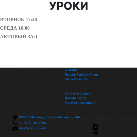
УРОКИ
ВТОРНИК 17:40
СРЕДА 16:00
АКТОВЫЙ ЗАЛ
Каждый ребенок особенный,
О школе
каждая минута жизни – ценность,
Частный детский сад
каждая мечта – важна
Наша команда
Кружки и секции
Летняя школа
Математика-онлайн
Социальные сети
105425
Москва, ул. Никитинская, д. 24А
+7 (499) 164 3760
info@kolibrischool.ru