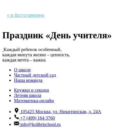
« в фотогалерею
Праздник «День учителя»
tday001
Каждый ребенок особенный,
tday002
каждая минута жизни – ценность,
tday003
каждая мечта – важна
tday004
О школе
tday005
Частный детский сад
tday006
Наша команда
tday007
tday008
Кружки и секции
tday009
Летняя школа
tday010
Математика-онлайн
tday011
tday012
105425
Москва, ул. Никитинская, д. 24А
tday013
tday014
+7 (499) 164 3760
tday015
info@kolibrischool.ru
tday016